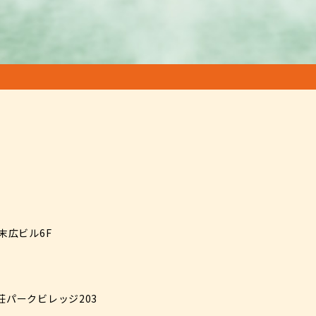
 末広ビル6F
之荘パークビレッジ203