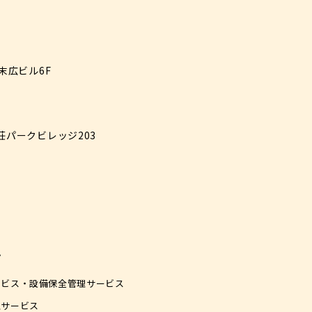
 末広ビル6F
之荘パークビレッジ203
ン
ービス・設備保全管理サービス
理サービス